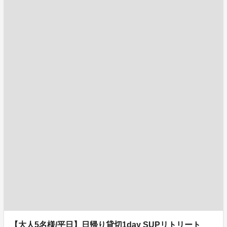
【大人5名様/平日】日帰り貸切1day SUPリトリート