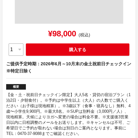
¥98,000
(税込)
購入する
ご提供予定時期：2026年6月～10月末の金土祝前日チェックイン
※特定日除く
概要
【金・土・祝前日チェックイン限定】大人5名・貸切の宿泊プラン（1
泊2日・夕朝食付）。※予約は中学生以上（大人）の人数でご購入く
ださい（お子様は現地精算）。※3歳以下（食事・寝具なし）無料、4
歳〜小学生9,900円。※最大8名。※SUPは別料金（3,000円／人）、
現地精算。天候によりヨガへ変更の場合は料金不要。※支援後3営業
日以内に日程調整のメールをお送りします。※キャンセルは不可、ご
希望日でご予約が取れない場合は別日のご案内となります。事前に
TEL：0470-37-9088までご確認ください。