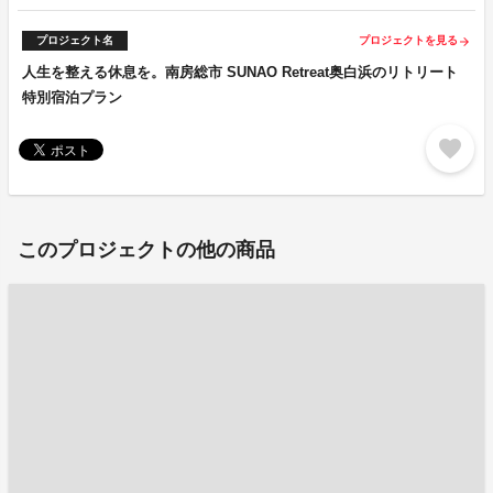
プロジェクト名
プロジェクトを見る
arrow_forward
人生を整える休息を。南房総市 SUNAO Retreat奥白浜のリトリート
特別宿泊プラン
favorite
このプロジェクトの他の商品