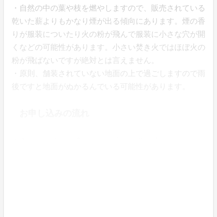
・自然の中の葉や枝を燃やしますので、販売されている
乾いた薪よりもかなり煙が出る傾向にあります。煙の香
りが服装についたり火の粉が飛んで服装に小さな穴が開
くなどの可能性があります。小さい焚き火ではほぼ火の
粉が飛ばないですが絶対とは言えません。
・原則、舗装されていない地面の上で過ごしますので雨
後ですと地面がぬかるんでいる可能性があります。
お申し込みの流れ
①本サイトでの決済と同時に予約・購入成立となりま
す。
↓
②購入完了の自動メールが届きます。
↓
③数日以内に多古町観光まちづくり機構より開催当日の