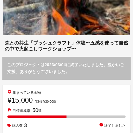
森との共生「ブッシュクラフト」体験〜五感を使って自然
の中で火起こしワークショップ〜
このプロジェクトは2023/03/04に終了いたしました。温かいご
支援、ありがとうございました。
stars
集まっている金額
¥15,000
(目標 ¥30,000)
50
flag
目標達成率
%
3
watch_later
購入数
終了しました