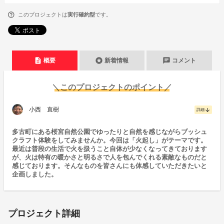
このプロジェクトは
実行確約型
です。
description
stars
chat
概要
新着情報
コメント
＼このプロジェクトのポイント／
小西 直樹
arrow_downward
詳細
多古町にある桜宮自然公園でゆったりと自然を感じながらブッシュ
クラフト体験をしてみませんか。今回は「火起し」がテーマです。
最近は普段の生活で火を扱うこと自体が少なくなってきております
が、火は特有の暖かさと明るさで人を包んでくれる素敵なものだと
感じております。そんなものを皆さんにも体感していただきたいと
企画しました。
プロジェクト詳細