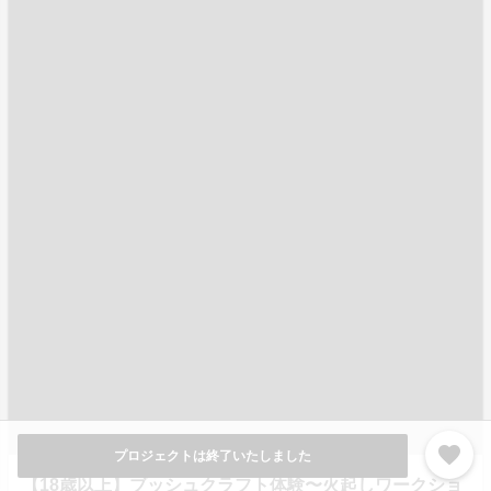
favorite
プロジェクトは終了いたしました
【18歳以上】ブッシュクラフト体験〜火起しワークショ