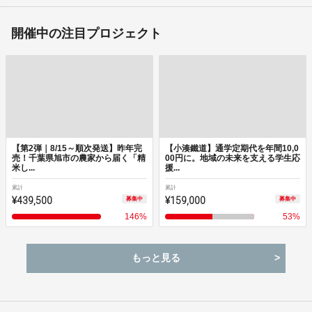
開催中の注目プロジェクト
【第2弾｜8/15～順次発送】昨年完
【小湊鐵道】通学定期代を年間10,0
売！千葉県旭市の農家から届く「精
00円に。地域の未来を支える学生応
米し...
援...
累計
累計
¥439,500
¥159,000
募集中
募集中
146
%
53
%
もっと見る