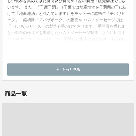
しい食材を集めてきた食肉及び食肉加工品の製造・販売会社でござ
います。 また、「千産千消」（千葉では地産地消を千葉県の千に掛
けて「地産地消」と読んでいます）をモットーに銘柄牛「チバザビ
ーフ」、銘柄豚「チバザポーク」の販売や ハム・ソーセージでは
「一(いち)シリーズ」の製造も手がけております。 手間暇を惜しま
ない独自の作り方を追求したハム・ソーセージ製造、さらにレスト
ランや ケータリングのメニュー開発など食肉のみならず、あらゆる
「美味しさ」を生み出してきました。 今後も安心・安全はもちろ
ん、常にお客様の信頼を得る企業であるよう、より一層努力してま
いります。
もっと見る
add
ホームページ：
https://chefmeat.co.jp/
商品一覧