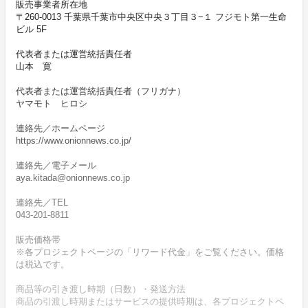
販売事業者所在地
〒260-0013 千葉県千葉市中央区中央３丁目３−１ フジモト第一生命
ビル 5F
代表者または運営統括責任者
山本 寛
代表者または運営統括責任者（フリガナ）
ヤマモト ヒロシ
連絡先／ホームページ
https://www.onionnews.co.jp/
連絡先／電子メール
aya.kitada@onionnews.co.jp
連絡先／TEL
043-201-8811
販売価格帯
※各プロジェクトページの「リワード代金」をご覧ください。価格
は税込です。
商品等の引き渡し時期（日数）・発送方法
商品の引渡し時期またはサービスの提供時期は、各プロジェクトペ