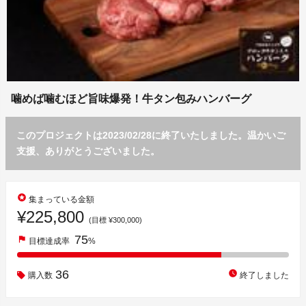
噛めば噛むほど旨味爆発！牛タン包みハンバーグ
このプロジェクトは2023/02/28に終了いたしました。温かいご
支援、ありがとうございました。
stars
集まっている金額
¥225,800
(目標 ¥300,000)
75
flag
目標達成率
%
36
watch_later
購入数
終了しました