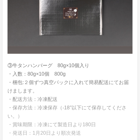
③牛タンハンバーグ 80g×10個入り
・入数：80g×10個 800g
・梱包:２個ずつ真空パックに入れて簡易配送にてお届
けまします。
・配送方法：冷凍配送
・保存方法：冷凍保存（-18°以下にて保存してくださ
い。）
・賞味期限：冷凍にて製造日より180日
・発送日：1月20日より順次発送