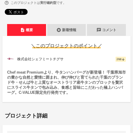
このプロジェクトは
実行確約型
です。
description
stars
chat
概要
新着情報
コメント
＼このプロジェクトのポイント／
株式会社シェフミートチグサ
arrow_downward
詳細
Chef meat Premiumより、牛タンハンバーグが新登場！ 千葉県旭市
の豊かな自然と愛情に囲まれ、伸び伸びと育てられた千葉のブラン
ド牛・せんば牛と上質なオーストラリア産牛タンのブロックを贅沢
にスライス牛タンで包み込み、食感と旨味にこだわった極上ハンバ
ーグ。C-VALUE限定先行発売です。
プロジェクト詳細