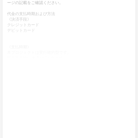
ージの記載をご確認ください。
代金の支払時期および方法
《決済手段》
クレジットカード
デビットカード
《支払時期》
本プロジェクトは実行確約型です。
商品購入時に決済が行われます。
商品代金以外に必要な費用 ／送料、消費税等
送料無料 (商品代金に含む)
返品の取扱条件／返品期限、返品時の送料負担または解約や退会条
件
《返品の取扱い条件》
輸送による商品の破損および発送ミスがあった場合のみ返品可。
商品到着後14日以内に弊社までご連絡いただいた後、
出品者から連絡のある返送先へご返送下さい。
不良品の取扱条件
商品受取時に必ず商品の確認をお願いいたします。