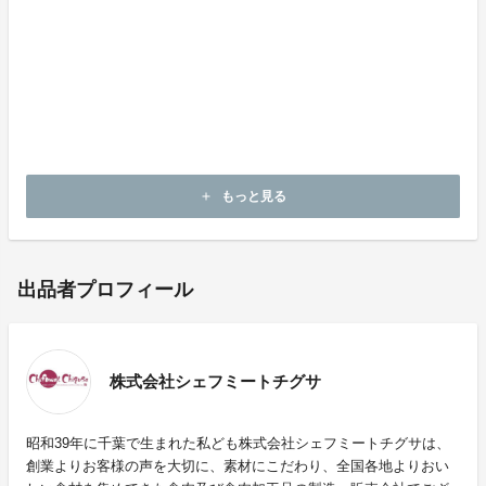
原材料：牛肉（千葉県産）・牛脂肪・牛タン（オースト
ラリア産）・オニオンソテー・パン粉・全卵・食塩・香
辛料／イーストフード・V・C・調味料（アミノ酸等）
アレルギー表記：一部に牛肉・小麦・大豆・卵・含む
（乳・卵・落花生・小麦を含む製品と共通の設備で製造
しています。）
もっと見る
add
出品者プロフィール
株式会社シェフミートチグサ
昭和39年に千葉で生まれた私ども株式会社シェフミートチグサは、
創業よりお客様の声を大切に、素材にこだわり、全国各地よりおい