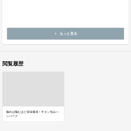
商品には万全を期しておりますが、万が一下記のような場合にはお
問い合わせフォームにてお問い合わせ下さい。
・申し込まれた商品と異なる商品が届いた場合
・商品が汚れている、または破損している場合
上記理由による不良品は、
商品到着後14日以内に弊社までご連絡いただいた後、
もっと見る
add
出品者から対応方法をお客様宛にご連絡致します。
閲覧履歴
噛めば噛むほど旨味爆発！牛タン包みハ
ンバーグ