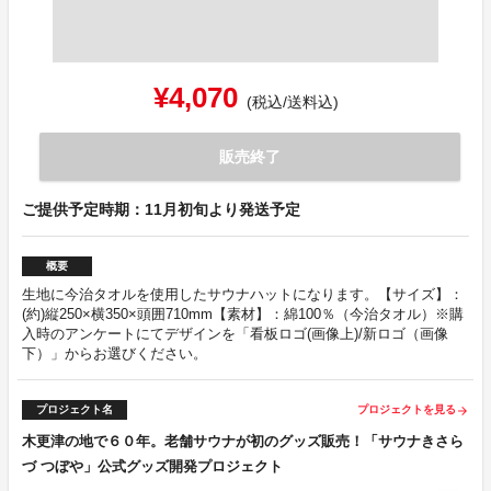
¥4,070
(税込/送料込)
販売終了
ご提供予定時期：11月初旬より発送予定
概要
生地に今治タオルを使用したサウナハットになります。【サイズ】：
(約)縦250×横350×頭囲710mm【素材】：綿100％（今治タオル）※購
入時のアンケートにてデザインを「看板ロゴ(画像上)/新ロゴ（画像
下）」からお選びください。
プロジェクト名
プロジェクトを見る
arrow_forward
木更津の地で６０年。老舗サウナが初のグッズ販売！「サウナきさら
づ つぼや」公式グッズ開発プロジェクト