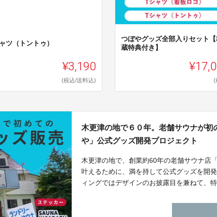
つぼやグッズ全部入りセット【
シャツ（トントゥ）
蔵特典付き】
¥3,190
¥17,
(税込/送料込)
木更津の地で６０年。老舗サウナが初
や」公式グッズ開発プロジェクト
木更津の地で、創業約60年の老舗サウナ店
叶えるために、満を持して公式グッズを開
ィングではデザインのお披露目を兼ねて、