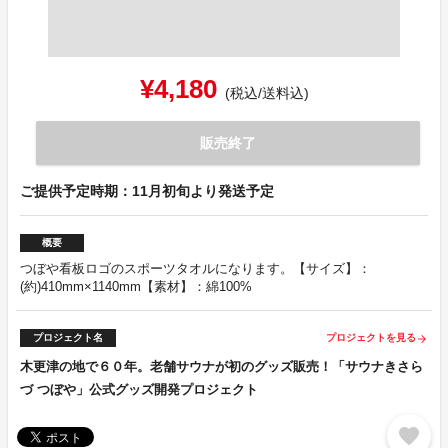
¥4,180
(税込/送料込)
販売終了
ご提供予定時期：11月初旬より発送予定
概要
つぼや看板ロゴのスポーツタオルになります。【サイズ】：
(約)410mm×1140mm【素材】：綿100%
プロジェクト名
プロジェクトを見る
arrow_forward
木更津の地で６０年。老舗サウナが初のグッズ販売！「サウナきさら
づ つぼや」公式グッズ開発プロジェクト
favorite