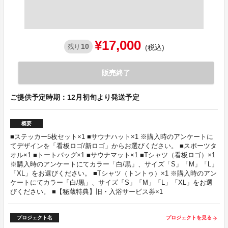
¥17,000
10
残り
(税込)
販売終了
ご提供予定時期：12月初旬より発送予定
概要
■ステッカー5枚セット×1 ■サウナハット×1 ※購入時のアンケートに
てデザインを「看板ロゴ/新ロゴ」からお選びください。 ■スポーツタ
オル×1 ■トートバッグ×1 ■サウナマット×1 ■Tシャツ（看板ロゴ）×1
※購入時のアンケートにてカラー「白/黒」、サイズ「S」「M」「L」
「XL」をお選びください。 ■Tシャツ（トントゥ）×1 ※購入時のアン
ケートにてカラー「白/黒」、サイズ「S」「M」「L」「XL」をお選
びください。 ■【秘蔵特典】旧・入浴サービス券×1
プロジェクト名
プロジェクトを見る
arrow_forward