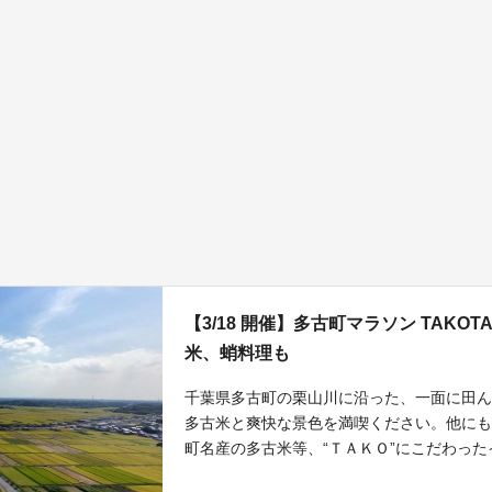
【3/18 開催】多古町マラソン TAKO
米、蛸料理も
千葉県多古町の栗山川に沿った、一面に田
多古米と爽快な景色を満喫ください。他に
町名産の多古米等、“ＴＡＫＯ”にこだわっ