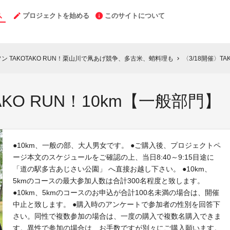
プロジェクトを始める
このサイトについて
ソン TAKOTAKO RUN！栗山川で凧あげ競争、多古米、蛸料理も
〈3/18開催〉TA
chevron_right
AKO RUN！10km【一般部門】
●10km、一般の部、大人男女です。 ●ご購入後、プロジェクトペ
ージ本文のスケジュールをご確認の上、当日8:40～9:15目途に
「道の駅多古あじさい公園」 へ直接お越し下さい。 ●10km、
5kmのコースの最大参加人数は合計300名程度と致します。
●10km、5kmのコースのお申込が合計100名未満の場合は、開催
中止と致します。 ●購入時のアンケートで参加者の性別を回答下
さい。同性で複数参加の場合は、一度の購入で複数名購入できま
す。異性で参加の場合は、お手数ですが別々にご購入願います。