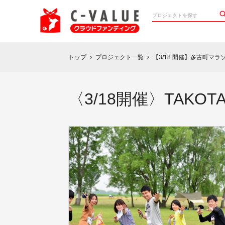
トップ
プロジェクト一覧
【3/18 開催】多古町マラ
chevron_right
chevron_right
〈3/18開催〉TAKOT