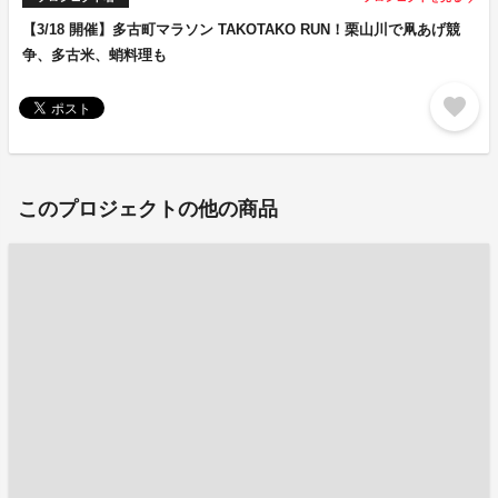
【3/18 開催】多古町マラソン TAKOTAKO RUN！栗山川で凧あげ競
争、多古米、蛸料理も
favorite
このプロジェクトの他の商品