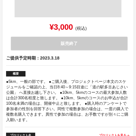
¥3,000
(税込)
販売終了
ご提供予定時期：2023.3.18
概要
●5km、一般の部です。 ●ご購入後、プロジェクトページ本文のスケ
ジュールをご確認の上、当日8:40～9:15目途に「道の駅多古あじさい
公園」 へ直接お越し下さい。 ●10km、5kmのコースの最大参加人数
は合計300名程度と致します。 ●10km、5kmのコースのお申込が合計
100名未満の場合は、開催中止と致します。 ●購入時のアンケートで
参加者の性別を回答下さい。同性で複数参加の場合は、一度の購入で
複数名購入できます。異性で参加の場合は、お手数ですが別々にご購
入願います。
プロジェクト名
プロジェクトを見る
arrow_forward