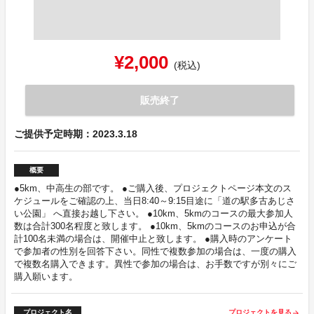
¥2,000
(税込)
販売終了
ご提供予定時期：2023.3.18
概要
●5km、中高生の部です。 ●ご購入後、プロジェクトページ本文のス
ケジュールをご確認の上、当日8:40～9:15目途に「道の駅多古あじさ
い公園」 へ直接お越し下さい。 ●10km、5kmのコースの最大参加人
数は合計300名程度と致します。 ●10km、5kmのコースのお申込が合
計100名未満の場合は、開催中止と致します。 ●購入時のアンケート
で参加者の性別を回答下さい。同性で複数参加の場合は、一度の購入
で複数名購入できます。異性で参加の場合は、お手数ですが別々にご
購入願います。
プロジェクト名
プロジェクトを見る
arrow_forward