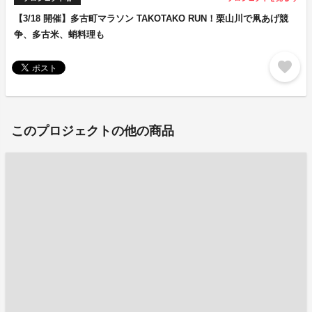
【3/18 開催】多古町マラソン TAKOTAKO RUN！栗山川で凧あげ競
争、多古米、蛸料理も
favorite
このプロジェクトの他の商品