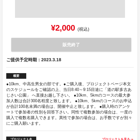
¥2,000
(税込)
販売終了
ご提供予定時期：2023.3.18
概要
●10km、中高生男女の部です。●ご購入後、プロジェクトページ本文
のスケジュールをご確認の上、当日8:40～9:15目途に「道の駅多古あ
じさい公園」 へ直接お越し下さい。 ●10km、5kmのコースの最大参
加人数は合計300名程度と致します。 ●10km、5kmのコースのお申込
が合計100名未満の場合は、開催中止と致します。 ●購入時のアンケ
ートで参加者の性別を回答下さい。同性で複数参加の場合は、一度の
購入で複数名購入できます。異性で参加の場合は、お手数ですが別々
にご購入願います。
プロジェクト名
プロジェクトを見る
arrow_forward