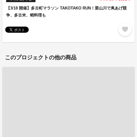
【3/18 開催】多古町マラソン TAKOTAKO RUN！栗山川で凧あげ競
争、多古米、蛸料理も
favorite
このプロジェクトの他の商品