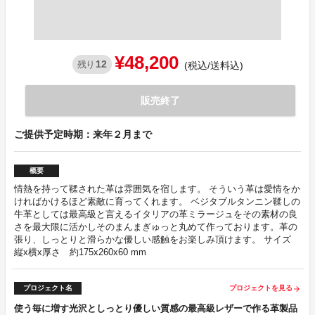
¥48,200
12
残り
(税込/送料込)
販売終了
ご提供予定時期：来年２月まで
概要
情熱を持って鞣された革は雰囲気を宿します。 そういう革は愛情をか
ければかけるほど素敵に育ってくれます。 ベジタブルタンニン鞣しの
牛革としては最高級と言えるイタリアの革ミラージュをその素材の良
さを最大限に活かしそのまんまぎゅっと丸めて作っております。革の
張り、しっとりと滑らかな優しい感触をお楽しみ頂けます。 サイズ
縦x横x厚さ 約175x260x60 mm
プロジェクト名
プロジェクトを見る
arrow_forward
使う毎に増す光沢としっとり優しい質感の最高級レザーで作る革製品