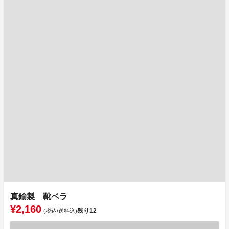
真鍮製 靴ベラ
¥2,160
残り
12
(税込/送料込)