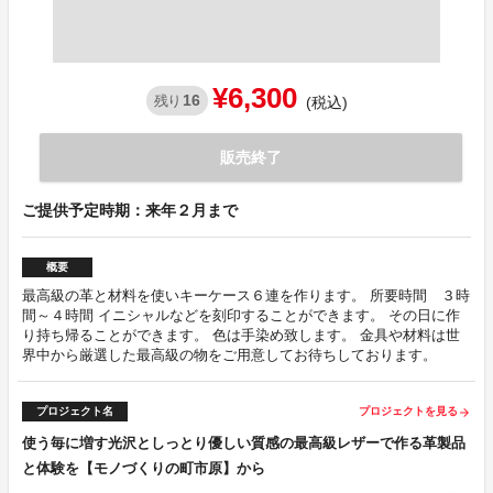
¥6,300
16
残り
(税込)
販売終了
ご提供予定時期：来年２月まで
概要
最高級の革と材料を使いキーケース６連を作ります。 所要時間 ３時
間～４時間 イニシャルなどを刻印することができます。 その日に作
り持ち帰ることができます。 色は手染め致します。 金具や材料は世
界中から厳選した最高級の物をご用意してお待ちしております。
プロジェクト名
プロジェクトを見る
arrow_forward
使う毎に増す光沢としっとり優しい質感の最高級レザーで作る革製品
と体験を【モノづくりの町市原】から