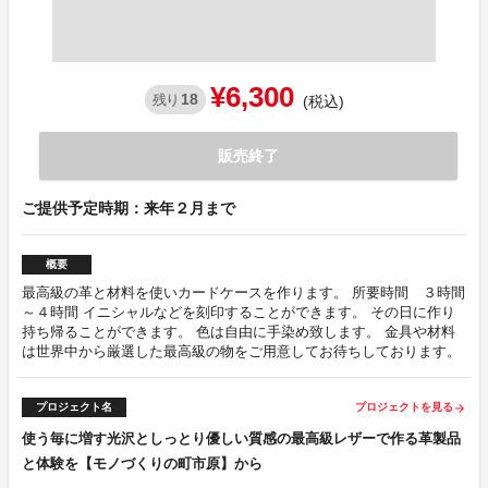
¥6,300
18
残り
(税込)
販売終了
ご提供予定時期：来年２月まで
概要
最高級の革と材料を使いカードケースを作ります。 所要時間 ３時間
～４時間 イニシャルなどを刻印することができます。 その日に作り
持ち帰ることができます。 色は自由に手染め致します。 金具や材料
は世界中から厳選した最高級の物をご用意してお待ちしております。
プロジェクト名
プロジェクトを見る
arrow_forward
使う毎に増す光沢としっとり優しい質感の最高級レザーで作る革製品
と体験を【モノづくりの町市原】から