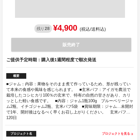
¥4,900
28
残り
(税込/送料込)
販売終了
ご提供予定時期：購入後1週間程度で順次発送
概要
■ジャム：内容：果物をそのまま煮て作っているため、形が残ってい
て本来の食感や風味を感じられます。 ■玄米パフ：アイガモ農法で
栽培したコシヒカリ100％の玄米で、特有の自然の甘さがあり、カリ
ッとした軽い食感です。 ■内容：ジャム1瓶100g ブルーベリージャ
ム2瓶、イチゴジャム2瓶、玄米パフ5袋 ■賞味期限：ジャム…未開封
で1年、開封後はなるべく早くお召し上がりください。 玄米パフ…
120日
プロジェクト名
プロジェクトを見る
arrow_forward