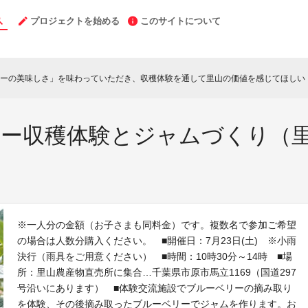
プロジェクトを始める
このサイトについて
ーの美味しさ」を味わっていただき、収穫体験を通して里山の価値を感じてほしい
c
ーベリー収穫体験とジャムづくり
※一人分の金額（お子さまも同料金）です。複数名で参加ご希望
の場合は人数分購入ください。 ■開催日：7月23日(土) ※小雨
決行（雨具をご用意ください） ■時間：10時30分～14時 ■場
所：里山農産物直売所に集合…千葉県市原市馬立1169（国道297
号沿いにあります） ■体験交流施設でブルーベリーの摘み取り
を体験、その後摘み取ったブルーベリーでジャムを作ります。お