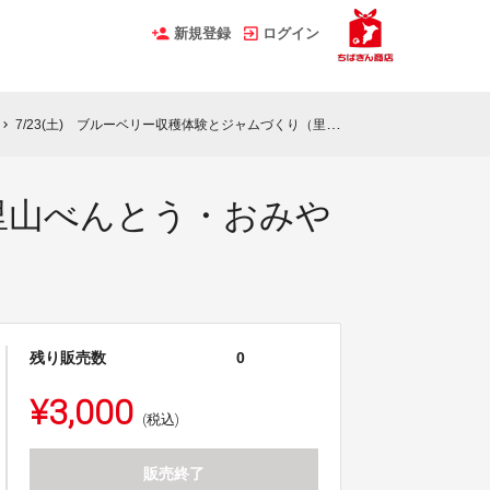
新規登録
ログイン
7/23(土) ブルーベリー収穫体験とジャムづくり（里山べんとう・おみやげ付き）
hevron_right
（里山べんとう・おみや
残り販売数
0
¥3,000
(税込)
販売終了