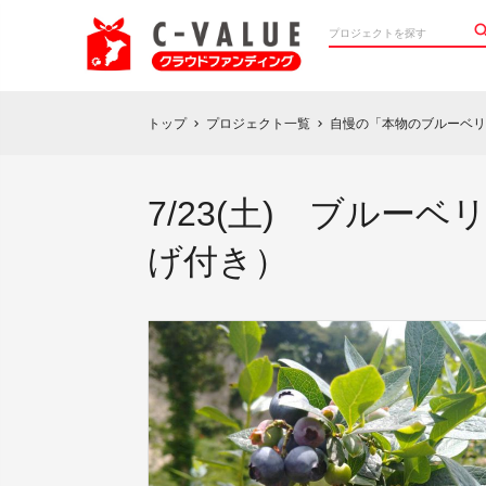
トップ
プロジェクト一覧
自慢の「本物のブルーベリ
chevron_right
chevron_right
7/23(土) ブル
げ付き）