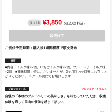
¥3,850
15
残り
(税込/送料込)
販売終了
ご提供予定時期：購入後1週間程度で順次発送
概要
■内容：ミルク味×2個、いちごミルク味×2個、ブルーベリーミルク味
×2個 ■賞味期限：特にございませんが、3ヶ月以内を目安にお召し上
がりください。 ※クール便にてお届けします
プロジェクト名
プロジェクトを見る
arrow_forward
自慢の「本物のブルーベリーの美味しさ」を味わっていただき、収穫
体験を通して里山の価値を感じてほしい