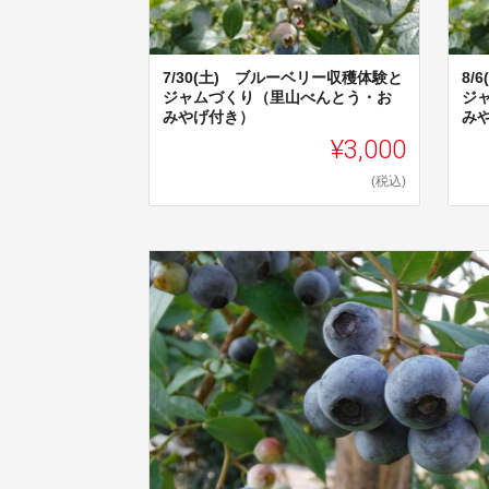
7/30(土) ブルーベリー収穫体験と
8/
ジャムづくり（里山べんとう・お
ジ
みやげ付き）
み
¥3,000
(税込)