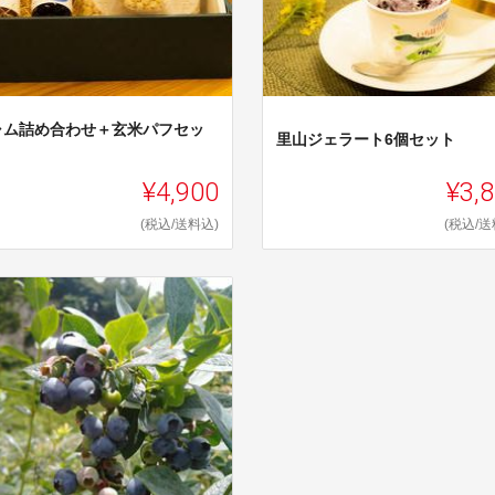
ャム詰め合わせ＋玄米パフセッ
里山ジェラート6個セット
¥4,900
¥3,
(税込/送料込)
(税込/送