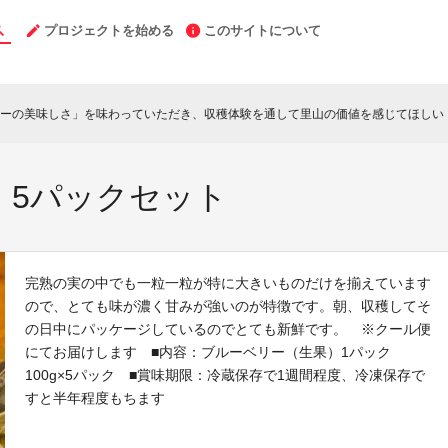
プロジェクトを始める
このサイトについて
ーの美味しさ」を味わっていただき、収穫体験を通して里山の価値を感じてほしい
c
）5パックセット
完熟の実の中でも一粒一粒が特に大きいものだけを揃えています
ので、とても味が濃く甘みが強いのが特徴です。朝、収穫してそ
の日中にパッケージしているのでとても新鮮です。 ※クール便
にてお届けします ■内容：ブルーベリー（生果）1パック
100g×5パック ■賞味期限：冷蔵保存で1週間程度、冷凍保存で
すと半年程度もちます