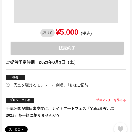
¥5,000
0
残り
(税込)
販売終了
ご提供予定時期：2023年6月3日（土）
概要
①「天空を駆けるモノレール劇場」1名様ご招待
プロジェクト名
プロジェクトを見る
arrow_forward
千葉公園が非日常空間に。ナイトアートフェス「YohaS-夜ハス-
2023」を一緒に創りませんか？
favorite