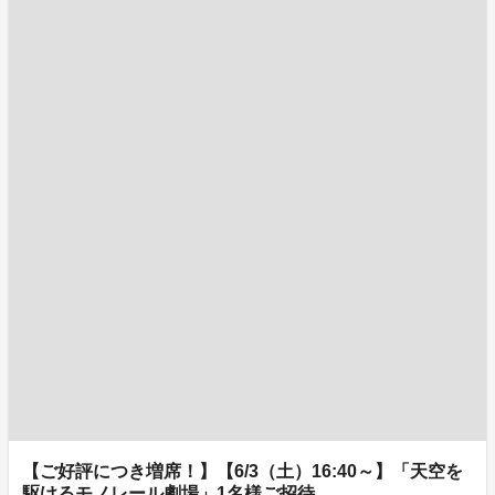
【ご好評につき増席！】【6/3（土）16:40～】「天空を
駆けるモノレール劇場」1名様ご招待