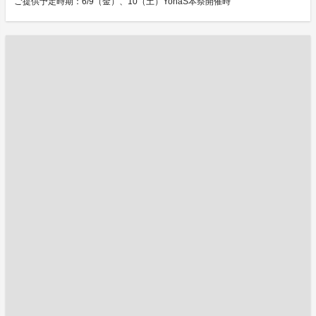
ご提供予定時期：6/9（金）、10（土）YohaS本祭開催時