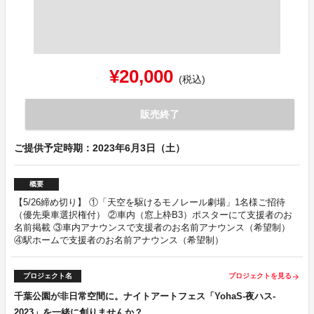
¥20,000
(税込)
販売終了
ご提供予定時期：2023年6月3日（土）
概要
【5/26締め切り】 ①「天空を駆けるモノレール劇場」1名様ご招待
（優先乗車選択権付） ②車内（窓上枠B3）ポスターにて支援者のお
名前掲載 ③車内アナウンスで支援者のお名前アナウンス（希望制）
④駅ホームで支援者のお名前アナウンス（希望制）
プロジェクト名
プロジェクトを見る
arrow_forward
千葉公園が非日常空間に。ナイトアートフェス「YohaS-夜ハス-
2023」を一緒に創りませんか？