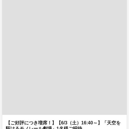
【ご好評につき増席！】【6/3（土）16:40～】「天空を
駆けるモノレール劇場」1名様ご招待