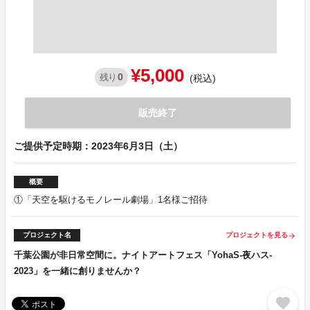
¥5,000
0
残り
(税込)
販売終了
ご提供予定時期：2023年6月3日（土）
概要
①「天空を駆けるモノレール劇場」1名様ご招待
プロジェクト名
プロジェクトを見る
arrow_forward
千葉公園が非日常空間に。ナイトアートフェス「YohaS-夜ハス-
2023」を一緒に創りませんか？
favorite