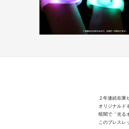
２年連続在庫
オリジナルド
暗闇で「光る
このブレスレッ