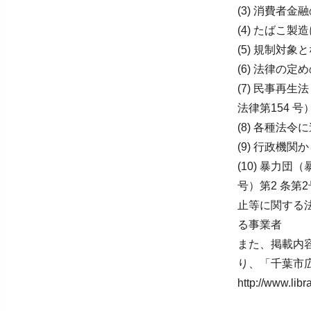
(3) 消費者金
(4) たばこ
(5) 規制対
(6) 法律の
(7) 民事再生
法律第154 
(8) 各種法
(9) 行政機
(10) 暴力
号）第2 条
止等に関する
る事業者
また、掲載内
り、「千葉市
http://www.libr