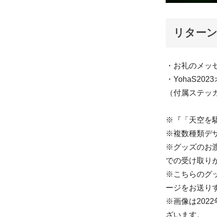
リターン
・お礼のメッ
・YohaS2
（付属ステッ
※『「天空を
※複数種類デ
※グッズのお渡
での受け取り
※こちらのグ
ージをお送り
※画像は20
ざいます。