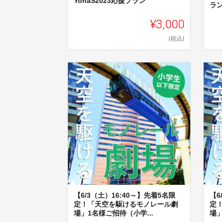
YohaS2023応援プラン
ラ
¥3,000
(税込)
【6/3（土）16:40～】先着5名限
【6
定！「天空を駆けるモノレール劇
定
場」1名様ご招待（小学...
場」