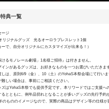
特典一覧
セージ
023オリジナルグッズ 光るオーロラブレスレット1個
カーで、自分オリジナルにカスタマイズが出来る！）
駆けるモノレール劇場」1名様ご招待』は付きません。
ザインがあるグッズは、お好きなものを一つお選びいただきま
しは、原則6/9（金）、10（土）のYohaS本祭会場にて行い
が難しい場合は、事前にご相談ください。
ッズはYohaS本祭でも提供予定です。本リワードではご支援へ
するとともに、例年品切れとなることが多いグッズの先行予約
22年のもののイメージなので、実際の商品はデザイン等の仕様が