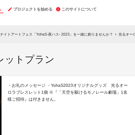
プロジェクトを始める
このサイトについて
イトアートフェス「YohaS-夜ハス- 2023」を一緒に創りませんか？
光るオー
chevron_right
レットプラン
・お礼のメッセージ ・YohaS2023オリジナルグッズ 光るオー
ロラブレスレット1個 ※『「天空を駆けるモノレール劇場」1名
様ご招待』は付きません。