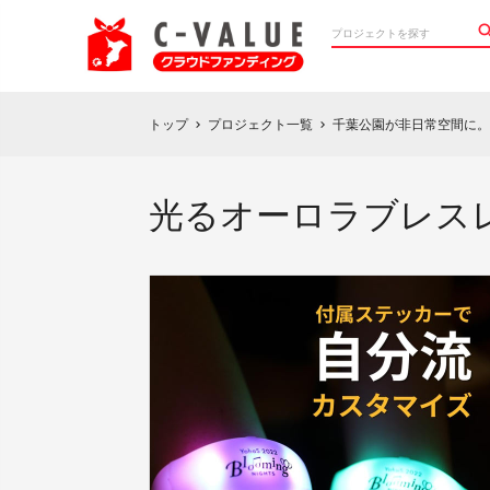
トップ
プロジェクト一覧
千葉公園が非日常空間に。ナ
chevron_right
chevron_right
光るオーロラブレス