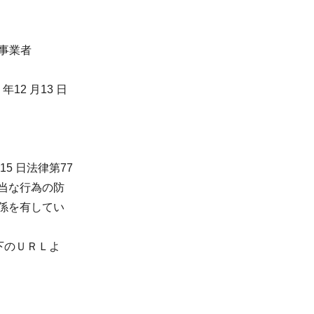
や事業者
年12 月13 日
5 日法律第77
当な行為の防
係を有してい
下のＵＲＬよ