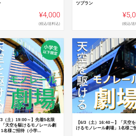
ン
ツプラン
¥4,000
¥5,
(税込/送料込)
(税込/送
/3（土）19:00～】先着5名限
【6/3（土）16:40～】「天空
！「天空を駆けるモノレール劇
けるモノレール劇場」1名様ご
1名様ご招待（小学...