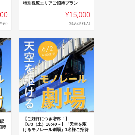
特別観覧エリアご招待プラン
000
¥15,000
料込)
(税込/送料込)
【ご好評につき増席！】
を駆
【6/3（土）16:40～】「天空を駆
招待
けるモノレール劇場」1名様ご招待