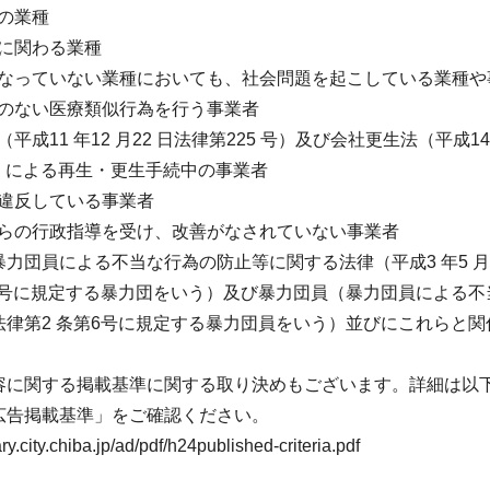
融の業種
製造に関わる業種
象となっていない業種においても、社会問題を起こしている業種
定めのない医療類似行為を行う事業者
法（平成11 年12 月22 日法律第225 号）及び会社更生法（平成14 
号）による再生・更生手続中の事業者
令に違反している事業者
関からの行政指導を受け、改善がなされていない事業者
団（暴力団員による不当な行為の防止等に関する法律（平成3 年5 月1
第2号に規定する暴力団をいう）及び暴力団員（暴力団員による不
法律第2 条第6号に規定する暴力団員をいう）並びにこれらと関
容に関する掲載基準に関する取り決めもございます。詳細は以
広告掲載基準」をご確認ください。
ary.city.chiba.jp/ad/pdf/h24published-criteria.pdf