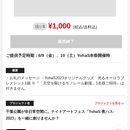
¥1,000
0
残り
(税込/送料込)
販売終了
ご提供予定時期：6/9（金）、10（土）YohaS本祭開催時
概要
・お礼のメッセージ ・YohaS2023オリジナルグッズ 光るオーロラブ
レスレット1個 ※『「天空を駆けるモノレール劇場」1名様ご招待』は
付きません。
プロジェクト名
プロジェクトを見る
arrow_forward
千葉公園が非日常空間に。ナイトアートフェス「YohaS-夜ハス-
2023」を一緒に創りませんか？