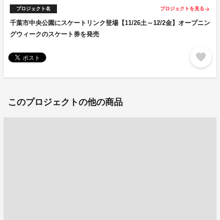
プロジェクト名
プロジェクトを見る
arrow_forward
千葉市中央公園にスケートリンク登場【11/26土～12/2金】オープニン
グウィークのスケート券を発売
favorite
このプロジェクトの他の商品