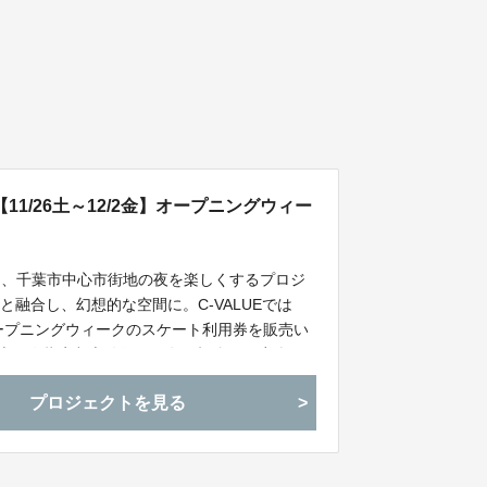
1/26土～12/2金】オープニングウィー
Iは、千葉市中心市街地の夜を楽しくするプロジ
融合し、幻想的な空間に。C-VALUEでは
 オープニングウィークのスケート利用券を販売い
千葉市政令指定都市移行30周年を記念した音楽パ
゙ュアスケーティングのコラボレーションパ
プロジェクトを見る