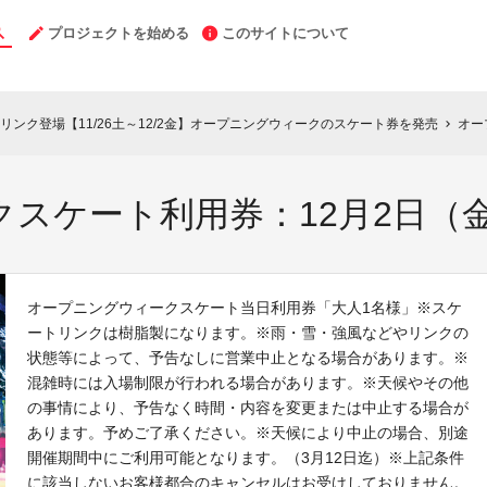
プロジェクトを始める
このサイトについて
ンク登場【11/26土～12/2金】オープニングウィークのスケート券を発売
オー
chevron_right
スケート利用券：12月2日（
オープニングウィークスケート当日利用券「大人1名様」※スケ
ートリンクは樹脂製になります。※雨・雪・強風などやリンクの
状態等によって、予告なしに営業中止となる場合があります。※
混雑時には入場制限が行われる場合があります。※天候やその他
の事情により、予告なく時間・内容を変更または中止する場合が
あります。予めご了承ください。※天候により中止の場合、別途
開催期間中にご利用可能となります。（3月12日迄）※上記条件
に該当しないお客様都合のキャンセルはお受けしておりません。