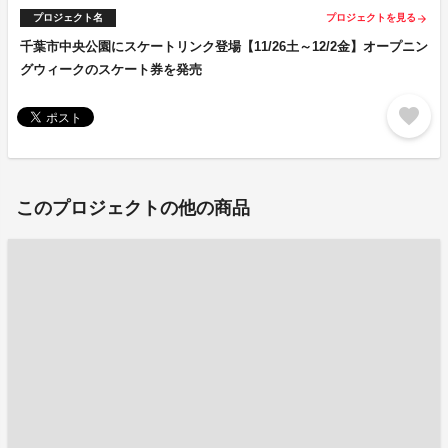
プロジェクト名
プロジェクトを見る
arrow_forward
千葉市中央公園にスケートリンク登場【11/26土～12/2金】オープニン
グウィークのスケート券を発売
favorite
このプロジェクトの他の商品