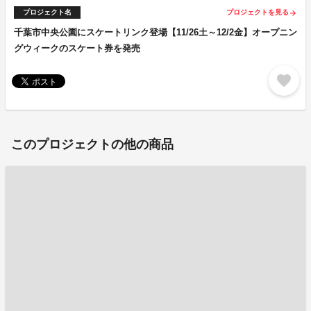
プロジェクト名
プロジェクトを見る
arrow_forward
千葉市中央公園にスケートリンク登場【11/26土～12/2金】オープニン
グウィークのスケート券を発売
favorite
このプロジェクトの他の商品