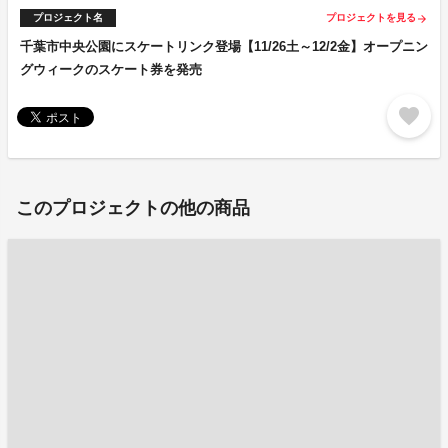
プロジェクト名
プロジェクトを見る
arrow_forward
千葉市中央公園にスケートリンク登場【11/26土～12/2金】オープニン
グウィークのスケート券を発売
favorite
このプロジェクトの他の商品