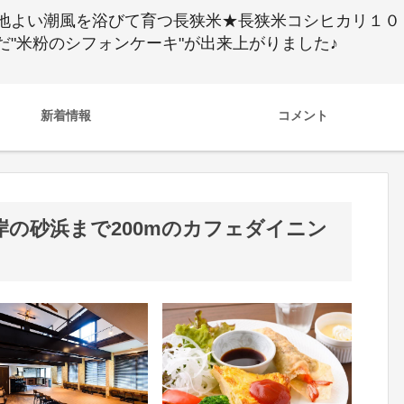
地よい潮風を浴びて育つ長狭米★長狭米コシヒカリ１０
"米粉のシフォンケーキ"が出来上がりました♪
新着情報
コメント
岸の砂浜まで200mのカフェダイニン