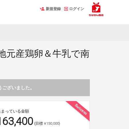
新規登録
ログイン
地元産鶏卵＆牛乳で南
とうございました。
Success
集まっている金額
163,400
¥150,000)
(目標