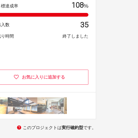
108
%
目標達成率
35
購入数
残り時間
終了しました
お気に入りに追加する
help
このプロジェクトは
実行確約型
です。