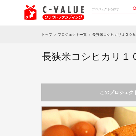
トップ
プロジェクト一覧
長狭米コシヒカリ１００％
chevron_right
chevron_right
長狭米コシヒカリ１
このプロジェクト