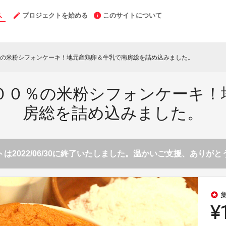
プロジェクトを始める
このサイトについて
の米粉シフォンケーキ！地元産鶏卵＆牛乳で南房総を詰め込みました。
００％の米粉シフォンケーキ！
房総を詰め込みました。
は2022/06/30に終了いたしました。温かいご支援、ありが
stars
¥