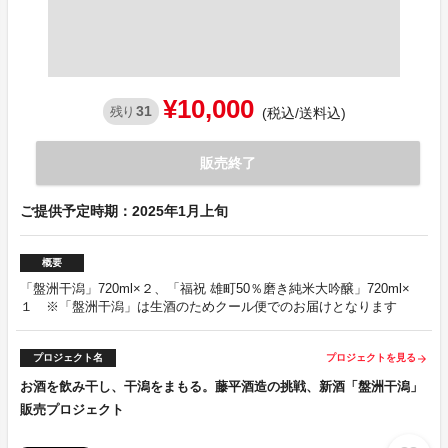
¥10,000
31
残り
(税込/送料込)
販売終了
ご提供予定時期：2025年1月上旬
概要
「盤洲干潟」720ml×２、「福祝 雄町50％磨き純米大吟醸」720ml×
１ ※「盤洲干潟」は生酒のためクール便でのお届けとなります
プロジェクト名
プロジェクトを見る
arrow_forward
お酒を飲み干し、干潟をまもる。藤平酒造の挑戦、新酒「盤洲干潟」
販売プロジェクト