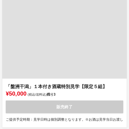
「盤洲干潟」１本付き酒蔵特別見学【限定５組】
¥50,000
残り
3
(税込/送料込)
販売終了
ご提供予定時期：見学日時は個別調整となります。※お酒は見学当日お渡し