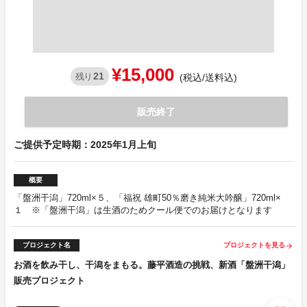
¥15,000
21
残り
(税込/送料込)
販売終了
ご提供予定時期：2025年1月上旬
概要
「盤洲干潟」720ml×５、「福祝 雄町50％磨き純米大吟醸」720ml×
１ ※「盤洲干潟」は生酒のためクール便でのお届けとなります
プロジェクト名
プロジェクトを見る
arrow_forward
お酒を飲み干し、干潟をまもる。藤平酒造の挑戦、新酒「盤洲干潟」
販売プロジェクト