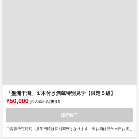
「盤洲干潟」１本付き酒蔵特別見学【限定５組】
¥50,000
残り
3
(税込/送料込)
販売終了
ご提供予定時期：見学日時は個別調整となります。※お酒は見学当日お渡し