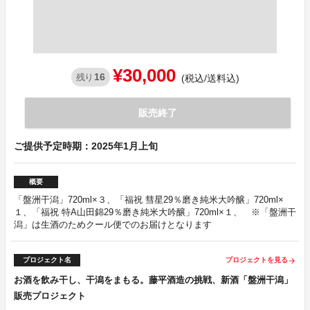
¥30,000
16
残り
(税込/送料込)
販売終了
ご提供予定時期：2025年1月上旬
概要
「盤洲干潟」720ml×３、「福祝 彗星29％磨き純米大吟醸」720ml×
１、「福祝 特A山田錦29％磨き純米大吟醸」720ml×１、 ※「盤洲干
潟」は生酒のためクール便でのお届けとなります
プロジェクト名
プロジェクトを見る
arrow_forward
お酒を飲み干し、干潟をまもる。藤平酒造の挑戦、新酒「盤洲干潟」
販売プロジェクト