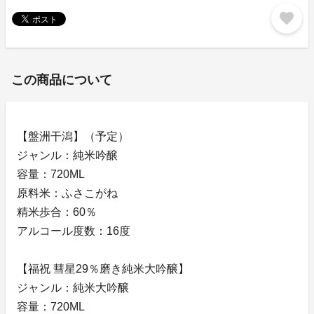
favorite
この商品について
【盤洲干潟】（予定）
ジャンル：純米吟醸
容量：720ML
原料米：ふさこがね
精米歩合：60％
アルコール度数：16度
【福祝 彗星29％磨き純米大吟醸】
ジャンル：純米大吟醸
容量：720ML