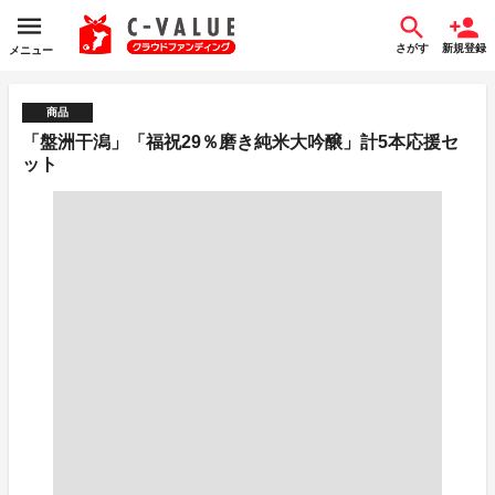
さがす
新規登録
メニュー
商品
「盤洲干潟」「福祝29％磨き純米大吟醸」計5本応援セ
ット