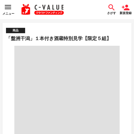
さがす
新規登録
メニュー
商品
「盤洲干潟」１本付き酒蔵特別見学【限定５組】