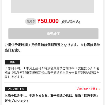
¥50,000
3
残り
(税込/送料込)
販売終了
ご提供予定時期：見学日時は個別調整となります。※お酒は見学
当日お渡し
概要
「盤洲干潟」１本お土産付き特別酒蔵見学ご招待※１支援につき２名
様まで見学可能※支援確定後に藤平酒造担当者から日時調整の連絡を
差し上げます。
プロジェクト名
プロジェクトを見る
arrow_forward
お酒を飲み干し、干潟をまもる。藤平酒造の挑戦、新酒「盤洲干潟」
販売プロジェクト