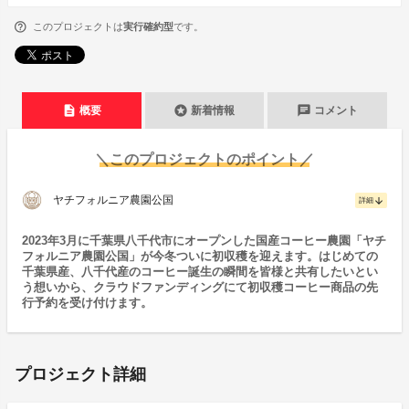
このプロジェクトは
実行確約型
です。
description
stars
chat
概要
新着情報
コメント
＼このプロジェクトのポイント／
ヤチフォルニア農園公国
arrow_downward
詳細
2023年3月に千葉県八千代市にオープンした国産コーヒー農園「ヤチ
フォルニア農園公国」が今冬ついに初収穫を迎えます。はじめての
千葉県産、八千代産のコーヒー誕生の瞬間を皆様と共有したいとい
う想いから、クラウドファンディングにて初収穫コーヒー商品の先
行予約を受け付けます。
プロジェクト詳細