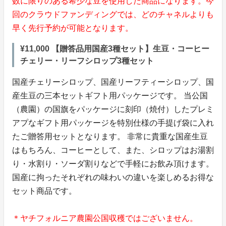
数に限りのある希少な豆を使用した商品になります。今
回のクラウドファンディングでは、どのチャネルよりも
早く先行予約が可能となります。
¥11,000 【贈答品用国産3種セット】生豆・コーヒー
チェリー・リーフシロップ3種セット
国産チェリーシロップ、国産リーフティーシロップ、国
産生豆の三本セットギフト用パッケージです。 当公国
（農園）の国旗をパッケージに刻印（焼付）したプレミ
アプなギフト用パッケージを特別仕様の手提げ袋に入れ
たご贈答用セットとなります。 非常に貴重な国産生豆
はもちろん、コーヒーとして、また、シロップはお湯割
り・水割り・ソーダ割りなどで手軽にお飲み頂けます。
国産に拘ったそれぞれの味わいの違いを楽しめるお得な
セット商品です。
＊ヤチフォルニア農園公国収穫ではございません。