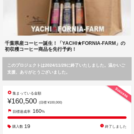
千葉県産コーヒー誕生！「YACHI★FORNIA-FARM」の
初収穫コーヒー商品を先行予約！
このプロジェクトは2024/11/29に終了いたしました。温かいご
支援、ありがとうございました。
Success
stars
集まっている金額
¥160,500
(目標 ¥100,000)
160
flag
目標達成率
%
19
watch_later
購入数
終了しました