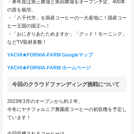
・来年度は第三農場と第四農場をオープン予定、400本
の苗を栽培。
・「八千代市」を国産コーヒーの一大産地に！国産コー
ヒー王国の国王へ！
・「おにぎりあたためますか」「グッド！モーニング」
などTV取材多数！
YACHI★FORNIA-FARM Googleマップ
YACHI★FORNIA-FARM ホームページ
今回のクラウドファンディング挑戦について
2023年3月のオープンから約２年、
今冬にヤチフォルニア農園産コーヒーの初収穫を予定し
ています！
今回収穫されるコーヒーは、