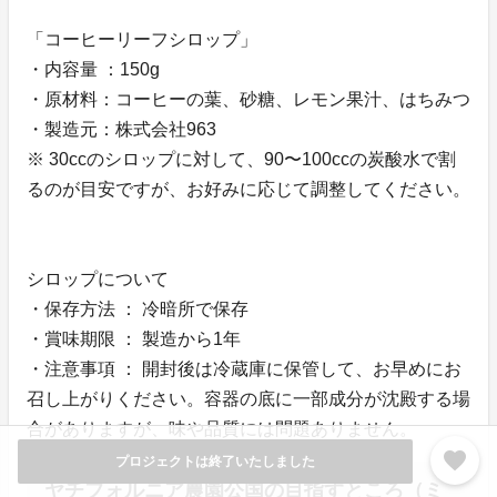
「コーヒーリーフシロップ」
・内容量 ：150g
・原材料：コーヒーの葉、砂糖、レモン果汁、はちみつ
・製造元：株式会社963
※ 30ccのシロップに対して、90〜100ccの炭酸水で割
るのが目安ですが、お好みに応じて調整してください。
シロップについて
・保存方法 ： 冷暗所で保存
・賞味期限 ： 製造から1年
・注意事項 ： 開封後は冷蔵庫に保管して、お早めにお
召し上がりください。容器の底に一部成分が沈殿する場
合がありますが、味や品質には問題ありません。
favorite
プロジェクトは終了いたしました
ヤチフォルニア農園公国の目指すところ（ミ