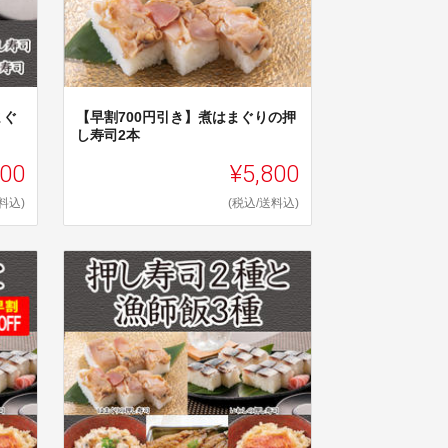
まぐ
【早割700円引き】煮はまぐりの押
し寿司2本
100
¥5,800
料込)
(税込/送料込)