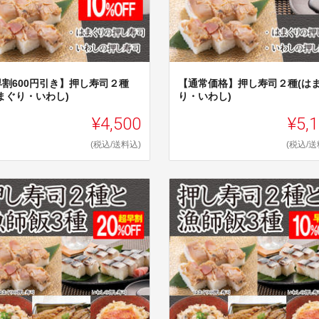
早割600円引き】押し寿司２種
【通常価格】押し寿司２種(は
まぐり・いわし)
り・いわし)
¥4,500
¥5,
(税込/送料込)
(税込/送