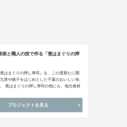
技術と職人の技で作る「煮はまぐりの押
『煮はまぐりの押し寿司』を、この度新たに開
十九里や銚子をはじめとした千葉のおいしい魚
。 煮はまぐりの押し寿司の他にも、地元食材
引価格で購入いただけます。 さらに、地魚ネ
と共にお渡しするリワードもご用意いたしまし
プロジェクトを見る