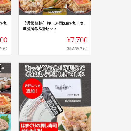
+九
【通常価格】押し寿司2種+九十九
里漁師飯3種セット
900
¥7,700
料込)
(税込/送料込)