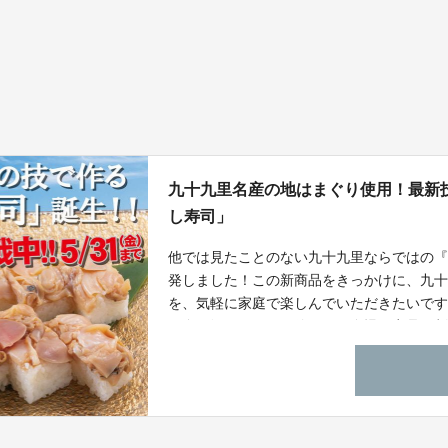
九十九里名産の地はまぐり使用！最新
し寿司」
他では見たことのない九十九里ならではの
発しました！この新商品をきっかけに、九
を、気軽に家庭で楽しんでいただきたいです
の金目鯛やイワシを使用した自慢の商品が割
タを多数そろえる回転寿司浜っ子の食事券
た。