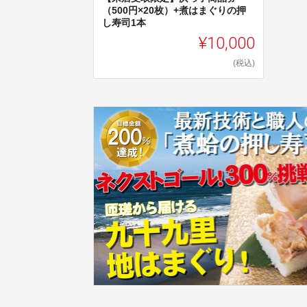
（500円×20枚）+煮はまぐりの押
し寿司1本
¥10,000
(税込)