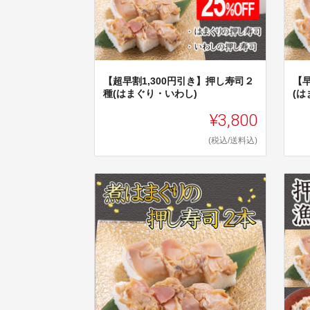
【超早割1,300円引き】押し寿司２
【
種(はまぐり・いわし)
(は
¥3,800
(税込/送料込)