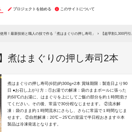
プロジェクトを始める
このサイトについて
使用！最新技術と職人の技で作る「煮はまぐりの押し寿司」
【超早割1,300
chevron_right
引き】煮はまぐりの押し寿司2本
煮はまぐりの押し寿司(6切)約300g×2本 賞味期限：製造日より90
日 ●お召し上がり方：①お湯での解凍：袋のままボールに張った
約50℃のお湯に、はまぐりを上にしてご飯の部分を約１時間浸け
てください。その後、常温で30分程なじませます。 ②流水解
凍：袋のまま約１時間流水にさらし、さらに常温で１時間なじま
せます。 ②自然解凍：20℃～25℃の室温で半日程おきます※本
製品は冷凍発送となります。