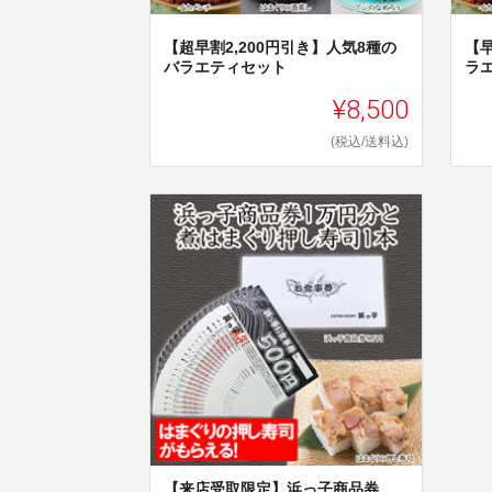
【超早割2,200円引き】人気8種の
【早
バラエティセット
ラ
¥8,500
(税込/送料込)
【来店受取限定】浜っ子商品券