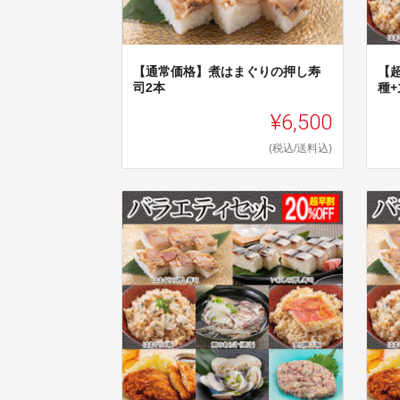
【通常価格】煮はまぐりの押し寿
【超
司2本
種
¥6,500
(税込/送料込)