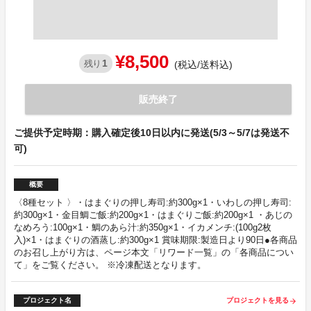
¥8,500
1
残り
(税込/送料込)
販売終了
ご提供予定時期：購入確定後10日以内に発送(5/3～5/7は発送不
可)
概要
〈8種セット 〉・はまぐりの押し寿司:約300g×1・いわしの押し寿司:
約300g×1・金目鯛ご飯:約200g×1・はまぐりご飯:約200g×1 ・あじの
なめろう:100g×1・鯛のあら汁:約350g×1・イカメンチ:(100g2枚
入)×1・はまぐりの酒蒸し:約300g×1 賞味期限:製造日より90日●各商品
のお召し上がり方は、ページ本文「リワード一覧」の「各商品につい
て」をご覧ください。 ※冷凍配送となります。
プロジェクト名
プロジェクトを見る
arrow_forward