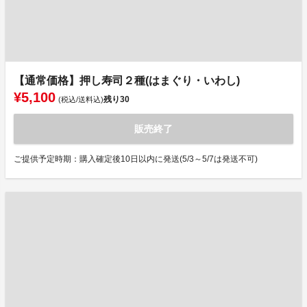
【通常価格】押し寿司２種(はまぐり・いわし)
¥5,100
残り
30
(税込/送料込)
販売終了
ご提供予定時期：購入確定後10日以内に発送(5/3～5/7は発送不可)