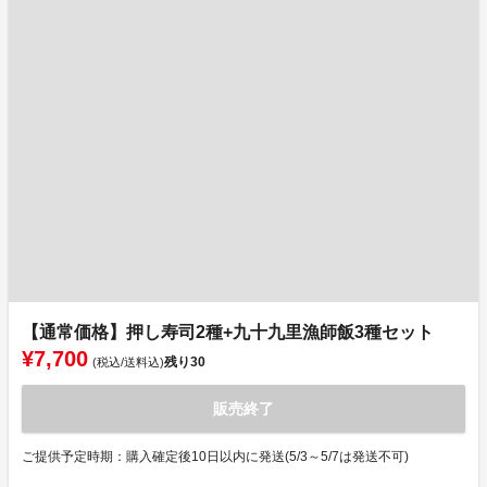
【通常価格】押し寿司2種+九十九里漁師飯3種セット
¥7,700
残り
30
(税込/送料込)
販売終了
ご提供予定時期：購入確定後10日以内に発送(5/3～5/7は発送不可)