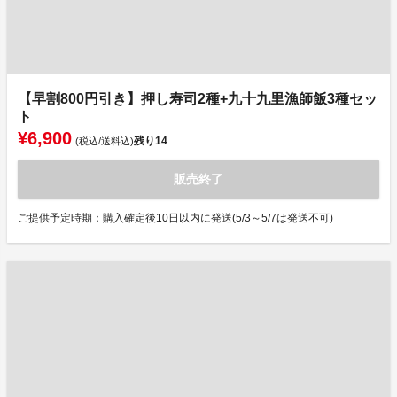
【早割800円引き】押し寿司2種+九十九里漁師飯3種セッ
ト
¥6,900
残り
14
(税込/送料込)
販売終了
ご提供予定時期：購入確定後10日以内に発送(5/3～5/7は発送不可)