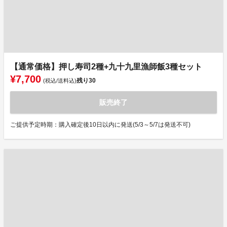
【通常価格】押し寿司2種+九十九里漁師飯3種セット
¥7,700
残り
30
(税込/送料込)
販売終了
ご提供予定時期：購入確定後10日以内に発送(5/3～5/7は発送不可)