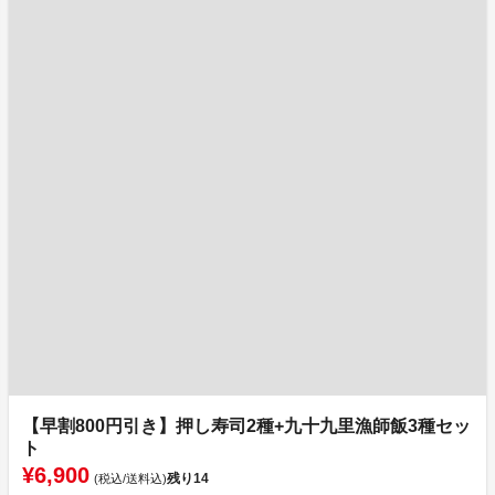
【早割800円引き】押し寿司2種+九十九里漁師飯3種セッ
ト
¥6,900
残り
14
(税込/送料込)