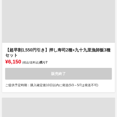
【超早割1,550円引き】押し寿司2種+九十九里漁師飯3種
セット
¥6,150
残り
7
(税込/送料込)
販売終了
ご提供予定時期：購入確定後10日以内に発送(5/3～5/7は発送不可)