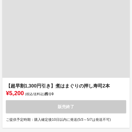
【超早割1,300円引き】煮はまぐりの押し寿司2本
¥5,200
残り
0
(税込/送料込)
販売終了
ご提供予定時期：購入確定後10日以内に発送(5/3～5/7は発送不可)