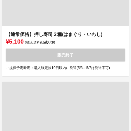
【通常価格】押し寿司２種(はまぐり・いわし)
¥5,100
残り
30
(税込/送料込)
販売終了
ご提供予定時期：購入確定後10日以内に発送(5/3～5/7は発送不可)