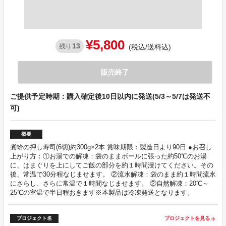
¥5,800
13
残り
(税込/送料込)
販売終了
ご提供予定時期：購入確定後10日以内に発送(5/3～5/7は発送不
可)
概要
煮蛤の押し寿司(6切)約300g×2本 賞味期限：製造日より90日 ●お召し
上がり方：①お湯での解凍：袋のままボールに張った約50℃のお湯
に、はまぐりを上にしてご飯の部分を約１時間浸けてください。その
後、常温で30分程なじませます。 ②流水解凍：袋のまま約１時間流水
にさらし、さらに常温で１時間なじませます。 ②自然解凍：20℃～
25℃の室温で半日程おきます※本製品は冷凍発送となります。
プロジェクト名
プロジェクトを見る
arrow_forward