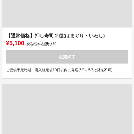
【通常価格】押し寿司２種(はまぐり・いわし)
¥5,100
残り
30
(税込/送料込)
販売終了
ご提供予定時期：購入確定後10日以内に発送(5/3～5/7は発送不可)