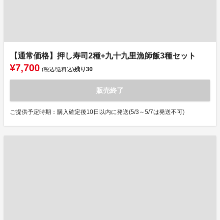
【通常価格】押し寿司2種+九十九里漁師飯3種セット
¥7,700
残り
30
(税込/送料込)
販売終了
ご提供予定時期：購入確定後10日以内に発送(5/3～5/7は発送不可)