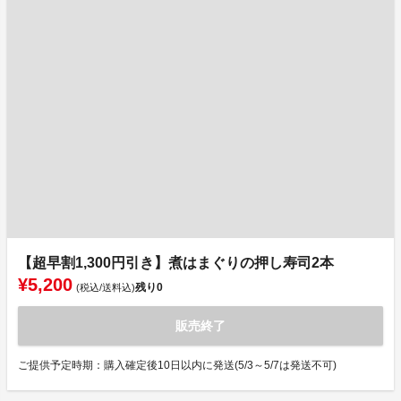
【超早割1,300円引き】煮はまぐりの押し寿司2本
¥5,200
残り
0
(税込/送料込)
販売終了
ご提供予定時期：購入確定後10日以内に発送(5/3～5/7は発送不可)