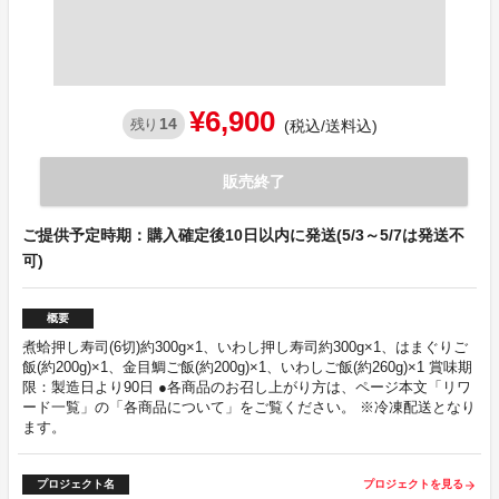
¥6,900
14
残り
(税込/送料込)
販売終了
ご提供予定時期：購入確定後10日以内に発送(5/3～5/7は発送不
可)
概要
煮蛤押し寿司(6切)約300g×1、いわし押し寿司約300g×1、はまぐりご
飯(約200g)×1、金目鯛ご飯(約200g)×1、いわしご飯(約260g)×1 賞味期
限：製造日より90日 ●各商品のお召し上がり方は、ページ本文「リワ
ード一覧」の「各商品について」をご覧ください。 ※冷凍配送となり
ます。
プロジェクト名
プロジェクトを見る
arrow_forward