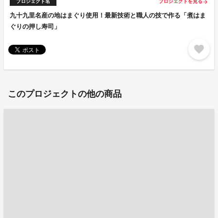
プロジェクト名
プロジェクトを見る
arrow_forward
九十九里名産の地はまぐり使用！最新技術と職人の技で作る「煮はま
ぐりの押し寿司」
favorite
このプロジェクトの他の商品