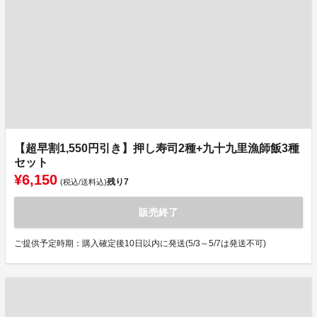
【超早割1,550円引き】押し寿司2種+九十九里漁師飯3種
セット
¥6,150
残り
7
(税込/送料込)
販売終了
ご提供予定時期：購入確定後10日以内に発送(5/3～5/7は発送不可)