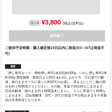
¥3,800
0
残り
(税込/送料込)
販売終了
ご提供予定時期：購入確定後10日以内に発送(5/3～5/7は発送不
可)
概要
〈押し寿司セット〉煮蛤押し寿司1本(6切)約300g、いわし押し寿司1本
約300g 賞味期限：製造日より90日 ●お召し上がり方：①お湯での解
凍：袋のままボールに張った約50℃のお湯に、具を上にしてご飯の部
分を約１時間浸けてください。その後、常温で30分程なじませます。
②流水解凍：袋のまま約１時間流水にさらし、さらに常温で１時間な
じませます。 ②自然解凍：20℃～25℃の室温で半日程おきます※本製
品は冷凍発送となります。