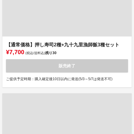
【通常価格】押し寿司2種+九十九里漁師飯3種セット
¥7,700
残り
30
(税込/送料込)
販売終了
ご提供予定時期：購入確定後10日以内に発送(5/3～5/7は発送不可)