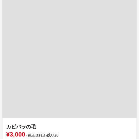
カピバラの毛
¥3,000
残り
26
(税込/送料込)