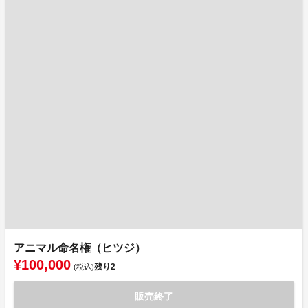
アニマル命名権（ヒツジ）
¥100,000
残り
2
(税込)
販売終了