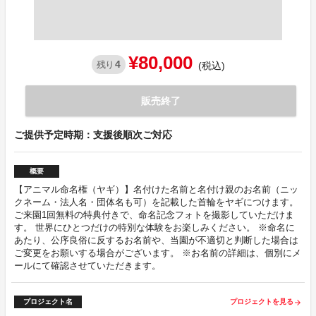
¥80,000
4
残り
(税込)
販売終了
ご提供予定時期：支援後順次ご対応
概要
【アニマル命名権（ヤギ）】名付けた名前と名付け親のお名前（ニッ
クネーム・法人名・団体名も可）を記載した首輪をヤギにつけます。
ご来園1回無料の特典付きで、命名記念フォトを撮影していただけま
す。 世界にひとつだけの特別な体験をお楽しみください。 ※命名に
あたり、公序良俗に反するお名前や、当園が不適切と判断した場合は
ご変更をお願いする場合がございます。 ※お名前の詳細は、個別にメ
ールにて確認させていただきます。
プロジェクト名
プロジェクトを見る
arrow_forward