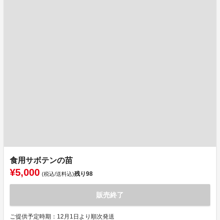
食用サボテンの苗
¥5,000
残り
98
(税込/送料込)
販売終了
ご提供予定時期：12月1日より順次発送