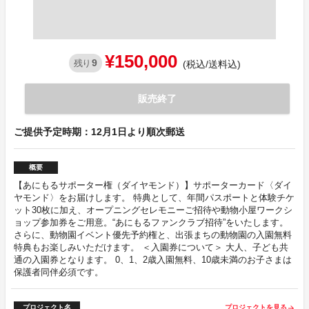
¥150,000
9
残り
(税込/送料込)
販売終了
ご提供予定時期：12月1日より順次郵送
概要
【あにもるサポーター権（ダイヤモンド）】サポーターカード〈ダイ
ヤモンド〉をお届けします。 特典として、年間パスポートと体験チケ
ット30枚に加え、オープニングセレモニーご招待や動物小屋ワークシ
ョップ参加券をご用意。“あにもるファンクラブ招待”をいたします。
さらに、動物園イベント優先予約権と、出張まちの動物園の入園無料
特典もお楽しみいただけます。 ＜入園券について＞ 大人、子ども共
通の入園券となります。 0、1、2歳入園無料、10歳未満のお子さまは
保護者同伴必須です。
プロジェクト名
プロジェクトを見る
arrow_forward