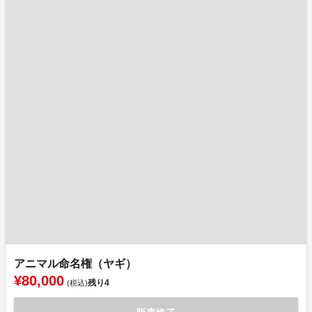
アニマル命名権（ヤギ）
¥80,000
残り
4
(税込)