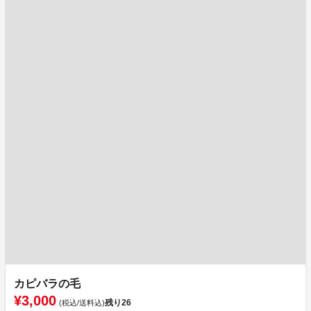
カピバラの毛
¥3,000
残り
26
(税込/送料込)