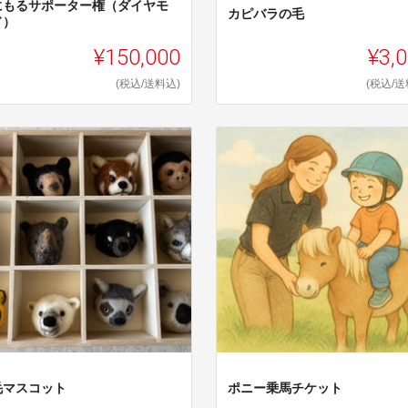
にもるサポーター権（ダイヤモ
カピバラの毛
ド）
¥150,000
¥3,
(税込/送料込)
(税込/送
毛マスコット
ポニー乗馬チケット