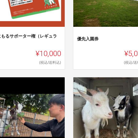
にもるサポーター権（レギュラ
優先入園券
）
¥10,000
¥5,
(税込/送料込)
(税込/送