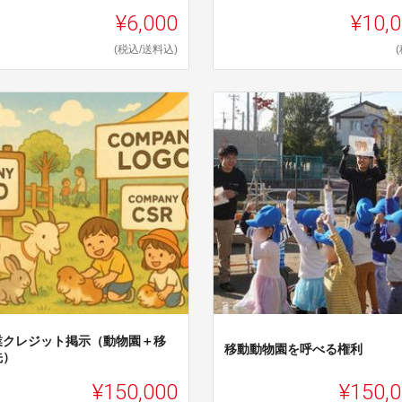
¥6,000
¥10,
(税込/送料込)
業クレジット掲示（動物園＋移
移動動物園を呼べる権利
先）
¥150,000
¥150,