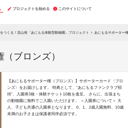
プロジェクトを始める
このサイトについて
をつくる！流山発「あにもる体験型動物園」プロジェクト
あにもるサポーター
chevron_right
権（ブロンズ）
【あにもるサポーター権（ブロンズ）】サポーターカード〈ブロ
ンズ〉をお届けします。 特典として、“あにもるファンクラブ招
待”、入園券3枚・体験チケット10枚を進呈。 さらに、出張まち
の動物園に無料でご入園いただけます。 ＜入園券について＞ 大
人、子ども共通の入園券となります。 0、1、2歳入園無料、10歳
未満のお子さまは保護者同伴必須です。