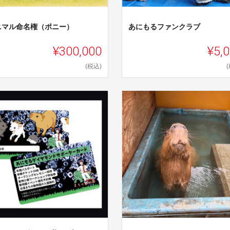
ニマル命名権（ポニー）
あにもるファンクラブ
¥300,000
¥5,
(税込)