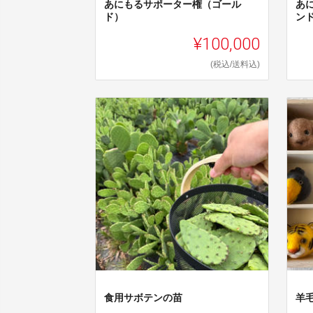
あにもるサポーター権（ゴール
あ
ド）
ン
¥100,000
(税込/送料込)
食用サボテンの苗
羊