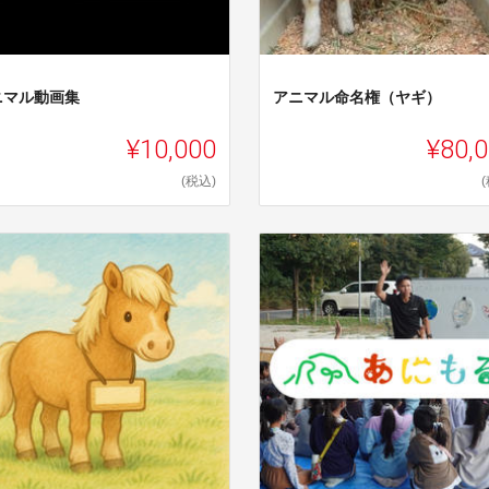
ニマル動画集
アニマル命名権（ヤギ）
¥10,000
¥80,
(税込)