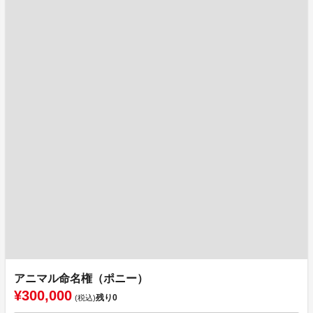
アニマル命名権（ポニー）
¥300,000
残り
0
(税込)