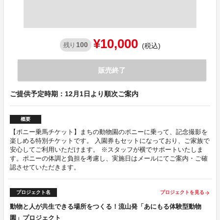
¥10,000
100
残り
(税込)
販売終了
ご提供予定時期：12月1日より順次ご案内
概要
【ポニー乗馬チケット】まちの動物園のポニーに乗って、記念撮影を
楽しめる特別チケットです。 入園券もセットになっており、ご家族で
安心してご利用いただけます。 ※スタッフが横でサポートいたしま
す。ポニーの体調と負担を考慮し、実施日はメールにてご案内・ご確
認させていただきます。
プロジェクト名
プロジェクトを見る
arrow_forward
動物と人が共生できる場所をつくる！流山発「あにもる体験型動物
園」プロジェクト