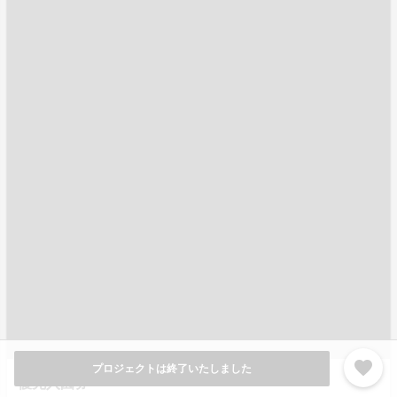
favorite
プロジェクトは終了いたしました
優先入園券