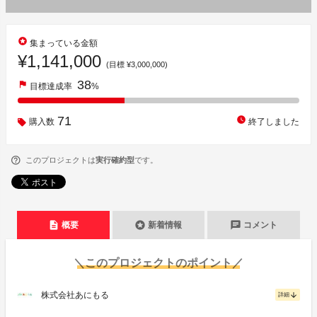
stars
集まっている金額
¥1,141,000
(目標 ¥3,000,000)
38
flag
目標達成率
%
71
watch_later
購入数
終了しました
このプロジェクトは
実行確約型
です。
description
stars
chat
概要
新着情報
コメント
＼このプロジェクトのポイント／
株式会社あにもる
arrow_downward
詳細