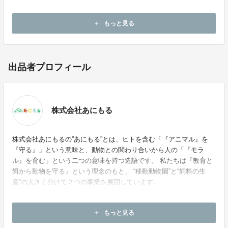
農業×動物〜地域の循環デザイン〜
を今後とも一緒に進めて参ります。
もっと見る
add
出品者プロフィール
株式会社あにもる
株式会社あにもるの”あにもる”とは、ヒトを含む「『アニマル』を
『守る』」という意味と、動物との関わり合いから人の「『モラ
ル』を育む」という二つの意味を持つ造語です。 私たちは『教育と
餌から動物を守る』という理念のもと、 “移動動物園”と“飼料の生
産”の大きく分けて２つの事業を展開しています。
ホームページ：
https://animoru.com/
もっと見る
add
お問い合わせ：
info@animoru.com