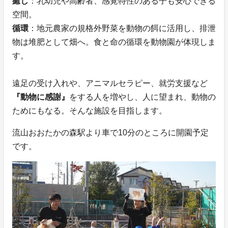
癒し
：乳幼児や高齢者、感覚特性のある子も安心できる
空間。
循環
：地元農家の規格外野菜を動物の餌に活用し、排泄
物は堆肥として畑へ。食と命の循環を動物園が体現しま
す。
遠足の受け入れや、アニマルセラピー、就労支援など
『動物に感謝』
をする人を増やし、人に望まれ、動物の
ためにもなる。そんな施設を目指します。
流山おおたかの森駅より車で10分のところに開園予定
です。