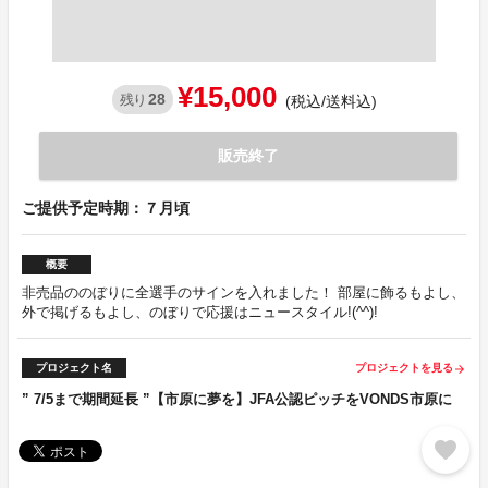
¥15,000
28
残り
(税込/送料込)
販売終了
ご提供予定時期：７月頃
概要
非売品ののぼりに全選手のサインを入れました！ 部屋に飾るもよし、
外で掲げるもよし、のぼりで応援はニュースタイル!(^^)!
プロジェクト名
プロジェクトを見る
arrow_forward
” 7/5まで期間延長 ”【市原に夢を】JFA公認ピッチをVONDS市原に
favorite