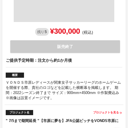
¥300,000
5
残り
(税込)
販売終了
ご提供予定時期：注文から約1か月後
概要
ＶＯＮＤＳ市原レディースが関東女子サッカーリーグのホームゲーム
を開催する際、貴社のロゴなどを記載した横断幕を掲載します。 期
間：2022シーズン終了まで サイズ：900mm×4500mm ※作製費込み
※画像は設置イメージです。
プロジェクト名
プロジェクトを見る
arrow_forward
” 7/5まで期間延長 ”【市原に夢を】JFA公認ピッチをVONDS市原に