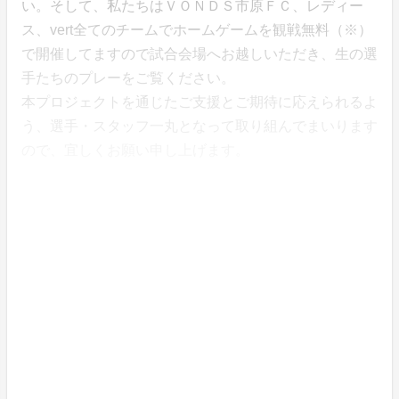
い。そして、私たちはＶＯＮＤＳ市原ＦＣ、レディー
ス、vert全てのチームでホームゲームを観戦無料（※）
で開催してますので試合会場へお越しいただき、生の選
手たちのプレーをご覧ください。
本プロジェクトを通じたご支援とご期待に応えられるよ
う、選手・スタッフ一丸となって取り組んでまいります
ので、宜しくお願い申し上げます。
※新型コロナウイルスの感染状況等で無観客試合になる
場合もございます。試合の詳細は幣クラブＨＰでご確認
お願いいたします。