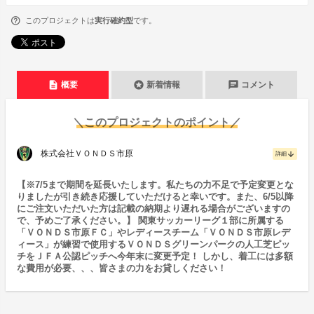
このプロジェクトは
実行確約型
です。
description
stars
chat
概要
新着情報
コメント
＼このプロジェクトのポイント／
株式会社ＶＯＮＤＳ市原
arrow_downward
詳細
【※7/5まで期間を延長いたします。私たちの力不足で予定変更とな
りましたが引き続き応援していただけると幸いです。また、6/5以降
にご注文いただいた方は記載の納期より遅れる場合がございますの
で、予めご了承ください。】 関東サッカーリーグ１部に所属する
「ＶＯＮＤＳ市原ＦＣ」やレディースチーム「ＶＯＮＤＳ市原レデ
ィース」が練習で使用するＶＯＮＤＳグリーンパークの人工芝ピッ
チをＪＦＡ公認ピッチへ今年末に変更予定！ しかし、着工には多額
な費用が必要、、、皆さまの力をお貸しください！