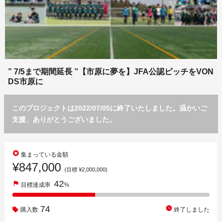
” 7/5まで期間延長 ”【市原に夢を】JFA公認ピッチをVON
DS市原に
このプロジェクトは2022/07/05に終了いたしました。温かいご
支援、ありがとうございました。
stars
集まっている金額
¥847,000
(目標 ¥2,000,000)
42
flag
目標達成率
%
74
watch_later
購入数
終了しました