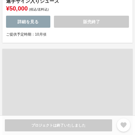
選手サイン入りシューズ
¥50,000
(税込/送料込)
詳細を見る
販売終了
ご提供予定時期：10月頃
favorite
プロジェクトは終了いたしました