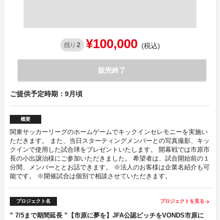
¥100,000
2
残り
(税込)
販売終了
ご提供予定時期：9月頃
概要
関東サッカーリーグのホームゲームでキックインセレモニーを実施い
ただきます。 また、当日スターティングメンバーとの写真撮影、キッ
クインで使用した試合球をプレゼントいたします。 開幕戦では市原市
長の小出譲治様にご参加いただきました。 希望者は、試合開始前の１
分間、メンバーととお話できます。 ※法人のお客様は企業名紹介も可
能です。 ※開催試合は個別で相談させていただきます。
プロジェクト名
プロジェクトを見る
arrow_forward
” 7/5まで期間延長 ”【市原に夢を】JFA公認ピッチをVONDS市原に