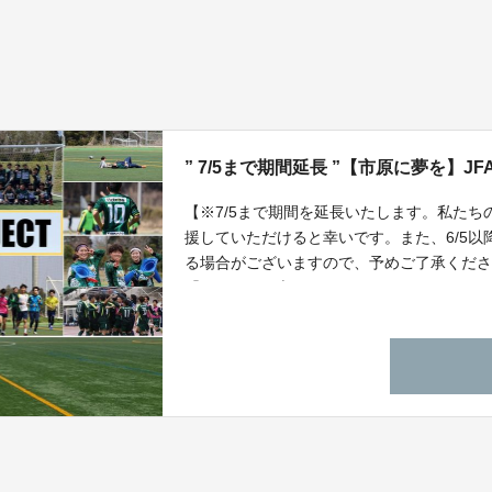
” 7/5まで期間延長 ”【市原に夢を】J
【※7/5まで期間を延長いたします。私た
援していただけると幸いです。また、6/5
る場合がございますので、予めご了承くださ
「ＶＯＮＤＳ市原ＦＣ」やレディースチー
するＶＯＮＤＳグリーンパークの人工芝ピ
しかし、着工には多額な費用が必要、、、