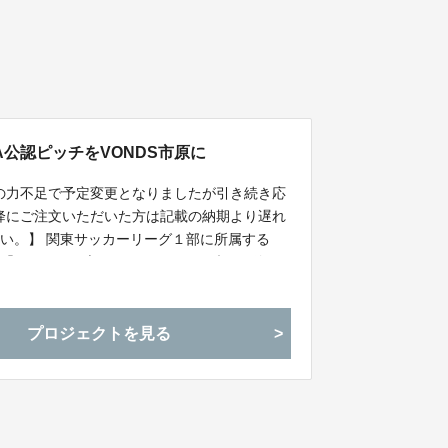
FA公認ピッチをVONDS市原に
ちの力不足で予定変更となりましたが引き続き応
以降にご注文いただいた方は記載の納期より遅れ
い。】 関東サッカーリーグ１部に所属する
ム「ＶＯＮＤＳ市原レディース」が練習で使用
ッチをＪＦＡ公認ピッチへ今年末に変更予定！
皆さまの力をお貸しください！
プロジェクトを見る