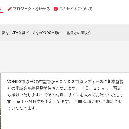
プロジェクトを始める
このサイトについて
市原に夢を】JFA公認ピッチをVONDS市原に
監督との座談会
chevron_right
VONDS市原FCの布監督かＶＯＮＤＳ市原レディースの川本監督
との座談会を練習見学後おこないます。 当日、２ショット写真
も撮影いたしますのでその写真にサインを入れてお送りいたしま
す。 ※１０分程度を予定してます。 ※開催日は個別で相談させ
ていただきます。