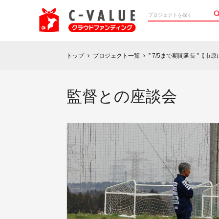
トップ
プロジェクト一覧
” 7/5まで期間延長 ”【
chevron_right
chevron_right
監督との座談会