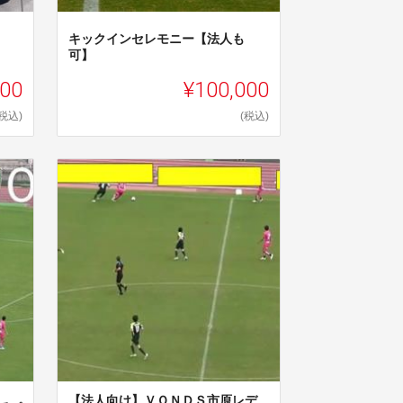
キックインセレモニー【法人も
可】
000
¥100,000
(税込)
(税込)
【法人向け】ＶＯＮＤＳ市原レデ