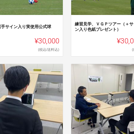
練習見学、ＶＧＰツアー（＋サ
選手サイン入り実使用公式球
ン入り色紙プレゼント）
¥30,000
¥30,
(税込/送料込)